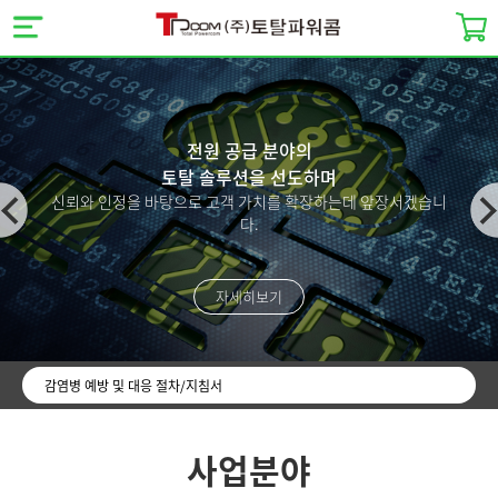
전원 공급 분야의
토탈 솔루션을 선도하며
 인정을 바탕으로 고객 가치를 확장하는데 앞장서겠습니
전력솔루
다.
자세히보기
감염병 예방 및 대응 절차/지침서
사업분야